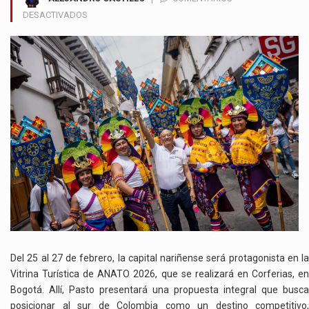
EN
DESACTIVADOS
PASTO
SE
PROYECTA
EN
ANATO
2026
COMO
UNO
DE
LOS
DESTINOS
MÁS
AUTÉNTICOS
DEL
PAÍS
Del 25 al 27 de febrero, la capital nariñense será protagonista en la
Vitrina Turística de
ANATO
2026, que se realizará en
Corferias
, e
Bogotá. Allí,
Pasto
presentará una propuesta integral que busca
posicionar al sur de Colombia como un destino competitivo,