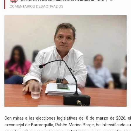
EN
COMENTARIOS DESACTIVADOS
RUBÉN
MARINO
BORGE
AFIANZA
SU
CAMINO
HACIA
LA
CÁMARA
DE
REPRESENTANTES
EN
2026
Con miras a las elecciones legislativas del 8 de marzo de 2026, el
exconcejal de Barranquilla, Rubén Marino Borge, ha intensificado su