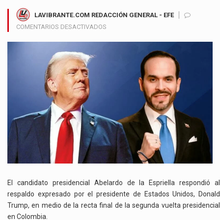
LAVIBRANTE.COM REDACCIÓN GENERAL - EFE
EN
COMENTARIOS DESACTIVADOS
ABELARDO
DE
LA
ESPRIELLA
AGRADECE
RESPALDO
DE
TRUMP
Y
PROMETE
COOPERACIÓN
CONTRA
EL
CRIMEN
TRANSNACIONAL
El candidato presidencial Abelardo de la Espriella respondió al
respaldo expresado por el presidente de Estados Unidos, Donald
Trump, en medio de la recta final de la segunda vuelta presidencial
en Colombia.