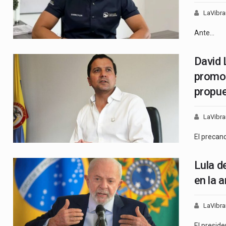
LaVibra
Ante…
David 
promov
propue
LaVibra
El precan
Lula d
en la 
LaVibra
El presid