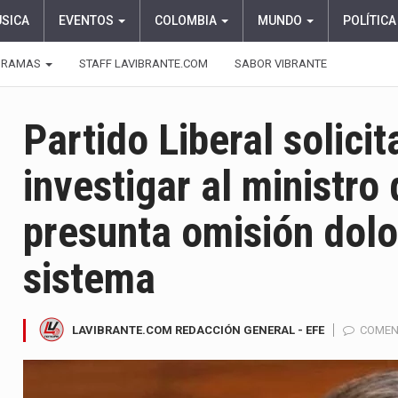
ÚSICA
EVENTOS
COLOMBIA
MUNDO
POLÍTICA
GRAMAS
STAFF LAVIBRANTE.COM
SABOR VIBRANTE
Partido Liberal solicit
investigar al ministro
presunta omisión dolos
sistema
LAVIBRANTE.COM REDACCIÓN GENERAL - EFE
COMEN