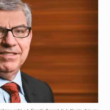
A
LA
FISCALÍA
INVESTIGAR
AL
MINISTRO
DE
SALUD
POR
PRESUNTA
OMISIÓN
DOLOSA
EN
CRISIS
DEL
SISTEMA