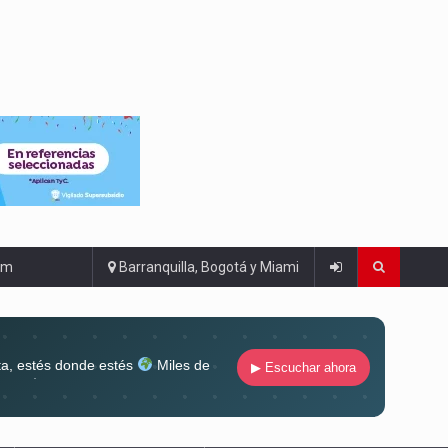
om
Barranquilla, Bogotá y Miami
ta, estés donde estés
Miles de
▶ Escuchar ahora
lugar
Conéctate al sonido que te
ña siempre