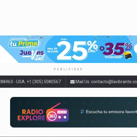
PUBLICIDAD
9288463 - USA. +1 (305) 5080567
Mail Us:
contacto@lavibrante.c
Escucha tu emisora favori
radios del mundo en un solo 
acompa