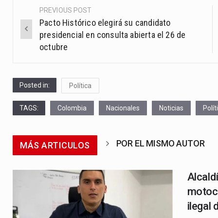
PREVIOUS POST
Post
Pacto Histórico elegirá su candidato
navigation
presidencial en consulta abierta el 26 de
octubre
Posted in:
Política
TAGS:
Colombia
Nacionales
Noticias
Polít
POR EL MISMO AUTOR
MÁS ARTICULOS
Alcald
motoca
ilegal