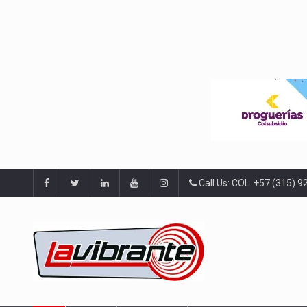
Call Us: COL. +57 (315) 