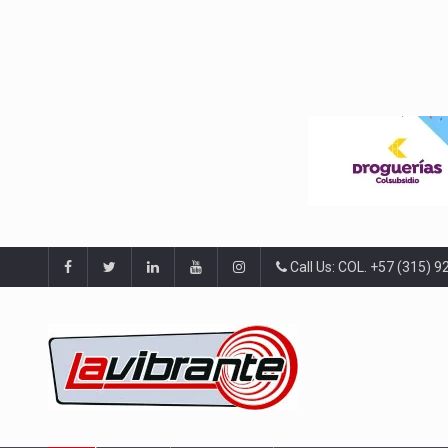
Call Us: COL. +57 (315) 