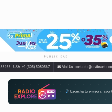
PUBLICIDAD
9288463 - USA. +1 (305) 5080567
Mail Us:
contacto@lavibrante.c
Escucha tu emisora favori
radios del mundo en un solo 
acompa