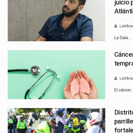
juicio
Atlánt
LaVibra
La Sala…
Cáncer
tempra
LaVibra
El cáncer
Distri
parril
fortal