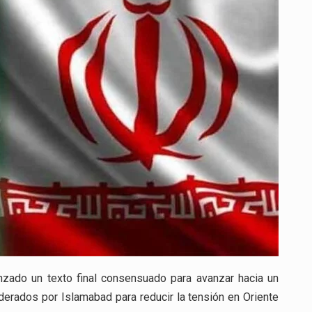
IRÁN
TIENEN
LISTO
UN
TEXTO
FINAL
PARA
ACUERDO
DE
PAZ
nzado un texto final consensuado para avanzar hacia un
erados por Islamabad para reducir la tensión en Oriente