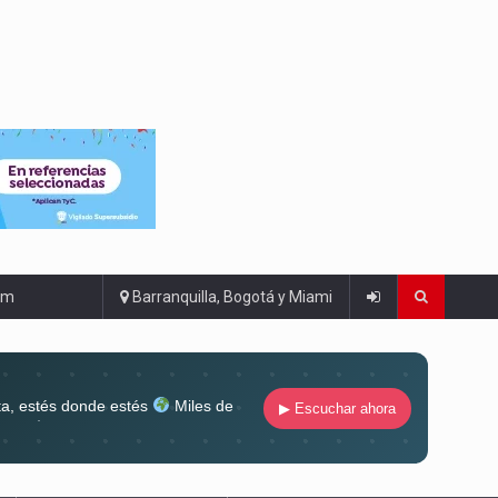
om
Barranquilla, Bogotá y Miami
ta, estés donde estés
Miles de
▶ Escuchar ahora
lugar
Conéctate al sonido que te
ña siempre