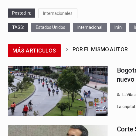
Posted in:
Internacionales
TAGS:
Estados Unidos
internacional
Irán
l
POR EL MISMO AUTOR
MÁS ARTICULOS
Bogotá
nuevo 
LaVibra
La capital
Corte 