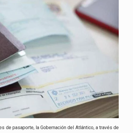
AMPLÍA
SU
CAPACIDAD:
AHORA
SE
ATIENDEN
500
CITAS
DIARIAS
PARA
FACILITAR
TRÁMITES
 de pasaporte, la Gobernación del Atlántico, a través de