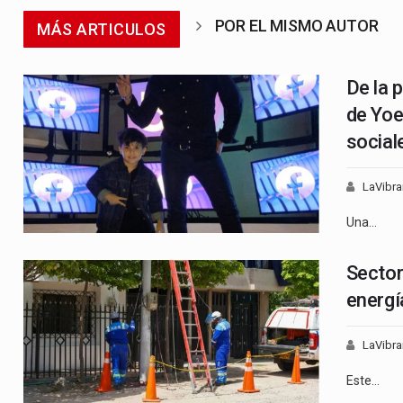
POR EL MISMO AUTOR
MÁS ARTICULOS
De la 
de Yoe
social
LaVibra
Una…
Sector
energí
LaVibra
Este…