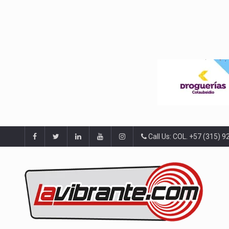
Call Us: COL. +57 (315) 