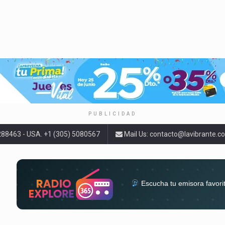
PUBLICIDAD
9288463 - USA. +1 (305) 5080567
Mail Us:
contacto@lavibrante.c
Escucha tu emisora favori
radios del mundo en un solo 
acompa