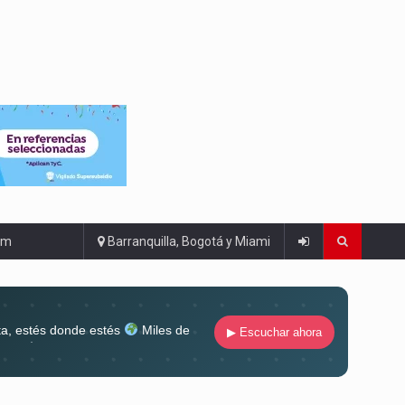
om
Barranquilla, Bogotá y Miami
ta, estés donde estés
Miles de
▶ Escuchar ahora
lugar
Conéctate al sonido que te
ña siempre