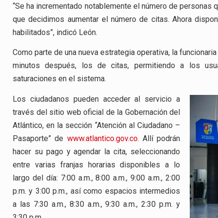
“Se ha incrementado notablemente el número de personas que
que decidimos aumentar el número de citas. Ahora dispo
habilitados”, indicó León.
Como parte de una nueva estrategia operativa, la funcionaria
minutos después, los de citas, permitiendo a los us
saturaciones en el sistema.
Los ciudadanos pueden acceder al servicio a
través del sitio web oficial de la Gobernación del
Atlántico, en la sección “Atención al Ciudadano –
Pasaporte” de
www.atlantico.gov.co
. Allí podrán
hacer su pago y agendar la cita, seleccionando
entre varias franjas horarias disponibles a lo
largo del día: 7:00 a.m., 8:00 a.m., 9:00 a.m., 2:00
p.m. y 3:00 p.m., así como espacios intermedios
a las 7:30 a.m., 8:30 a.m., 9:30 a.m., 2:30 p.m. y
3:30 p.m.