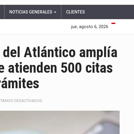
NOTICIAS GENERALES
CLIENTES
jue, agosto 6, 2026
 del Atlántico amplía
e atienden 500 citas
trámites
EN
TARIOS DESACTIVADOS
OFICINA
DE
PASAPORTES
DEL
ATLÁNTICO