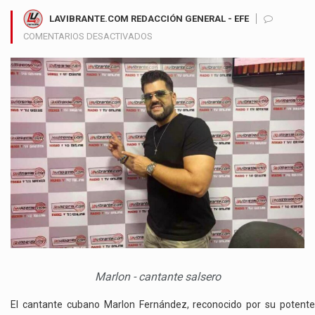
LAVIBRANTE.COM REDACCIÓN GENERAL - EFE
EN
COMENTARIOS DESACTIVADOS
MARLON
FERNÁNDEZ
REGRESA
CON
FUERZA
CON
SU
NUEVO
SENCILLO
“TE
PIDO
PERDÓN”
Marlon - cantante salsero
El cantante cubano Marlon Fernández, reconocido por su potente