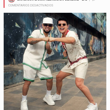
EN
COMENTARIOS DESACTIVADOS
EL
MEKE
Y
YADER
ROMERO
SE
REENCUENTRAN
CON
NUEVA
CANCIÓN
TRAS
SIETE
AÑOS
DE
ESPERA