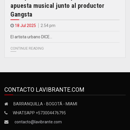
apuesta musical junto al productor
Gangsta
18 Jul 2025
2.54 pm
El artista urbano DICE…
CONTINUE READING
CONTACTO LAVIBRANTE.COM
BARRANQUILLA - BOGOTÁ - MIAMI
WHATSAPP +573004476795
contacto@lavibrante.com