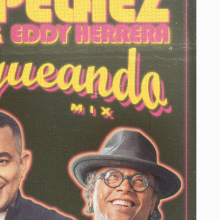
FUSIÓN
DE
CLÁSICOS
DEL
MERENGUE
JUNTO
A
EDDY
HERRERA
Y
SERGIO
VARGAS