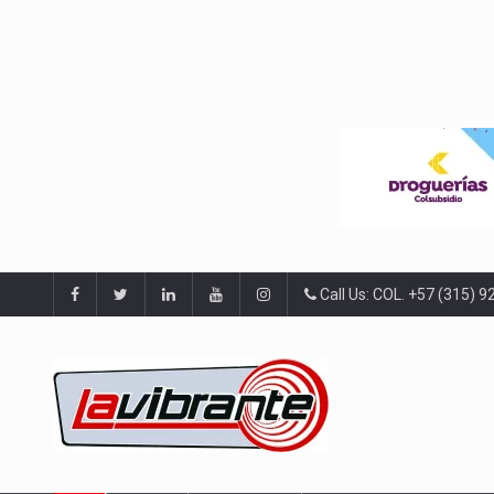
Call Us: COL. +57 (315) 