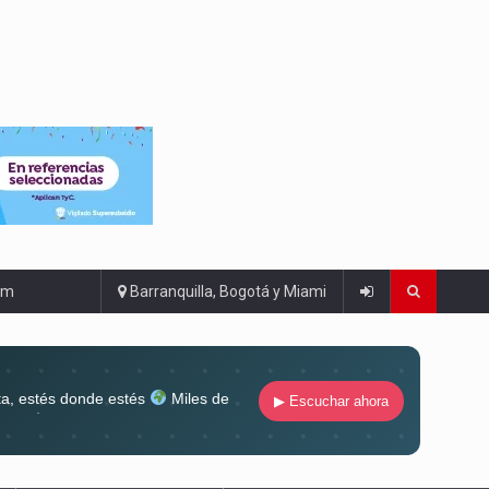
om
Barranquilla, Bogotá y Miami
ta, estés donde estés
Miles de
▶ Escuchar ahora
lugar
Conéctate al sonido que te
ña siempre