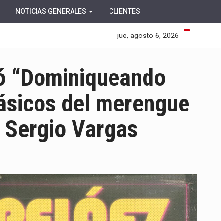
NOTICIAS GENERALES
CLIENTES
jue, agosto 6, 2026
tó “Dominiqueando
lásicos del merengue
y Sergio Vargas
EN
FELIPE
PELÁEZ
PRESENTÓ
“DOMINIQUEANDO
MIX”,
UNA