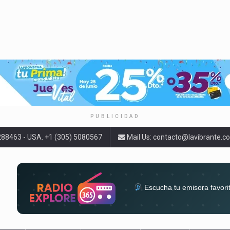
PUBLICIDAD
9288463 - USA. +1 (305) 5080567
Mail Us:
contacto@lavibrante.c
Escucha tu emisora favori
radios del mundo en un solo 
acompa