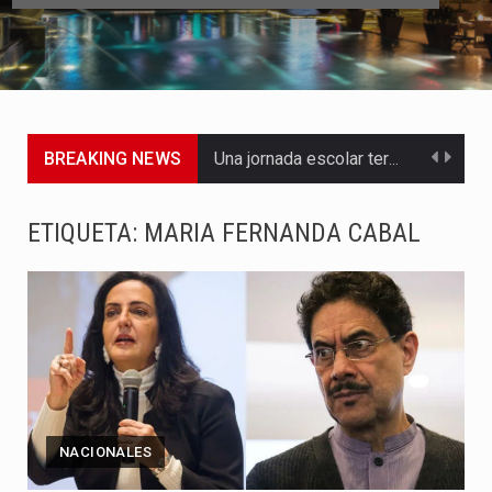
BREAKING NEWS
Una jornada escolar terminó en tragedia este viernes 7 de…
Luis Díaz cerró con buenas sensaciones su presentación en la…
ETIQUETA:
MARIA FERNANDA CABAL
El presidente Abelardo de la Espriella dejó claro que la…
Abelardo de la Espriella asumió este viernes 7 de agosto…
La llegada de Álvaro Uribe Vélez a la ceremonia de…
Con una salva de 21 cañonazos se cumplieron los honores…
NACIONALES
El presidente electo Abelardo de la Espriella aseguró que durante…