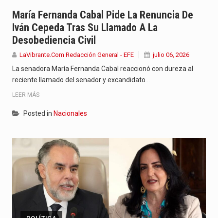
Con el inicio del gobierno de Abelardo de la Espriella,…
María Fernanda Cabal Pide La Renuncia De
Iván Cepeda Tras Su Llamado A La
Abelardo de la Espriella comenzó su Gobierno con uno de…
Desobediencia Civil
Las autoridades sanitarias de Francia y España mantienen bajo vigilancia…
LaVibrante.Com Redacción General - EFE
julio 06, 2026
La senadora María Fernanda Cabal reaccionó con dureza al
reciente llamado del senador y excandidato…
LEER MÁS
Posted in
Nacionales