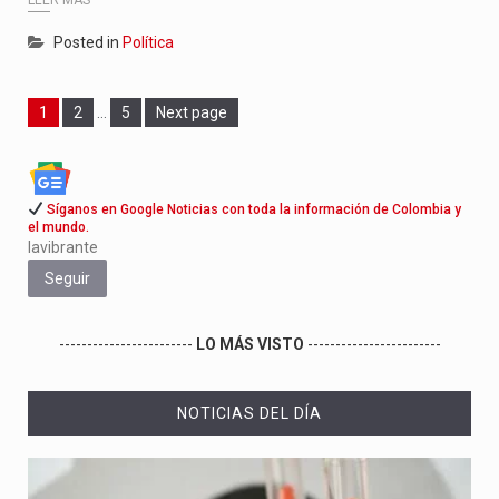
Posted in
Política
Page
Page
Page
1
2
…
5
Next page
Síganos en Google Noticias con toda la información de Colombia y
el mundo.
lavibrante
Seguir
------------------------
LO MÁS VISTO
------------------------
NOTICIAS DEL DÍA