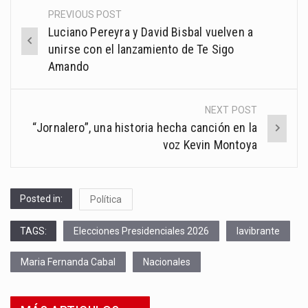
PREVIOUS POST
Post
Luciano Pereyra y David Bisbal vuelven a
navigation
unirse con el lanzamiento de Te Sigo
Amando
NEXT POST
“Jornalero”, una historia hecha canción en la
voz Kevin Montoya
Posted in:
Política
TAGS:
Elecciones Presidenciales 2026
lavibrante
Maria Fernanda Cabal
Nacionales