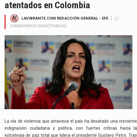
atentados en Colombia
LAVIBRANTE.COM REDACCIÓN GENERAL - EFE
EN
COMENTARIOS DESACTIVADOS
MARÍA
FERNANDA
CABAL
CUESTIONA
LA
PAZ
TOTAL
DE
PETRO
Y
EXIGE
MEDIDAS
URGENTES
TRAS
La ola de violencia que atraviesa el país ha desatado una creciente
RECIENTES
indignación ciudadana y política, con fuertes críticas hacia la
ATENTADOS
EN
estrategia de paz total que lidera el presidente Gustavo Petro. Tras