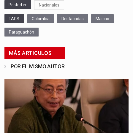
Posted in:
Nacionales
TAGS:
Colombia
Destacadas
Maicao
Paraguachón
MÁS ARTICULOS
POR EL MISMO AUTOR