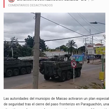
EN
COMENTARIOS DESACTIVADOS
MAICAO
REFUERZA
CONTROLES
DE
SEGURIDAD
ANTE
CIERRE
FRONTERIZO
EN
PARAGUACHÓN
Las autoridades del municipio de
Maicao
activaron un plan especia
de seguridad tras el cierre del paso fronterizo en
Paraguachón
, una