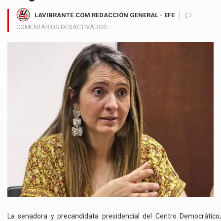
LAVIBRANTE.COM REDACCIÓN GENERAL - EFE
EN
COMENTARIOS DESACTIVADOS
PALOMA
VALENCIA
SOLICITA
REVOCAR
NOMBRAMIENTO
DE
JAIME
DUSSÁN
EN
COLPENSIONES
POR
PRESUNTAS
IRREGULARIDADES
La senadora y precandidata presidencial del Centro Democrático,