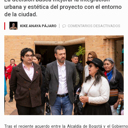
urbana y estética del proyecto con el entorno
de la ciudad.
EN
KIKE ANAYA PÁJARO
COMENTARIOS DESACTIVADOS
LOS
CAM
EN
LAS
FAC
DE
LAS
EST
DEL
MET
DE
BOG
YA
SON
UNA
REA
Tras el reciente acuerdo entre la Alcaldía de Bogotá y el Gobierno