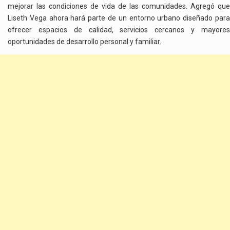
mejorar las condiciones de vida de las comunidades. Agregó que
Liseth Vega ahora hará parte de un entorno urbano diseñado para
ofrecer espacios de calidad, servicios cercanos y mayores
oportunidades de desarrollo personal y familiar.