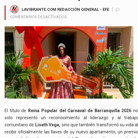
LAVIBRANTE.COM REDACCIÓN GENERAL - EFE
EN
COMENTARIOS DESACTIVADOS
LISETH
VEGA
CUMPLE
EL
SUEÑO
DE
TENER
VIVIENDA
PROPIA
TRAS
CORONARSE
REINA
POPULAR
DEL
El título de
Reina Popular del Carnaval de Barranquilla 2026
n
CARNAVAL
solo representó un reconocimiento al liderazgo y al trabajo
DE
comunitario de
Liseth Vega,
sino que también transformó su vida a
BARRANQUILLA
recibir oficialmente las llaves de su nuevo apartamento, un premio
2026