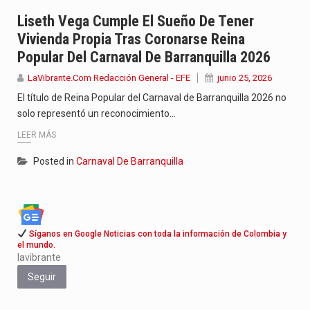
Con el inicio del gobierno de Abelardo de la Espriella,…
Liseth Vega Cumple El Sueño De Tener
Vivienda Propia Tras Coronarse Reina
Abelardo de la Espriella comenzó su Gobierno con uno de…
Popular Del Carnaval De Barranquilla 2026
Las autoridades sanitarias de Francia y España mantienen bajo vigilancia…
LaVibrante.Com Redacción General - EFE
junio 25, 2026
El título de Reina Popular del Carnaval de Barranquilla 2026 no
solo representó un reconocimiento…
LEER MÁS
Posted in
Carnaval De Barranquilla
Síganos en Google Noticias con toda la información de Colombia y
el mundo.
lavibrante
Seguir