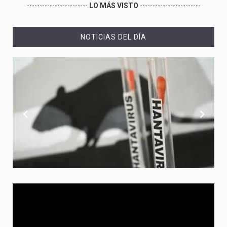
------------------------
LO MÁS VISTO
------------------------
NOTICIAS DEL DÍA