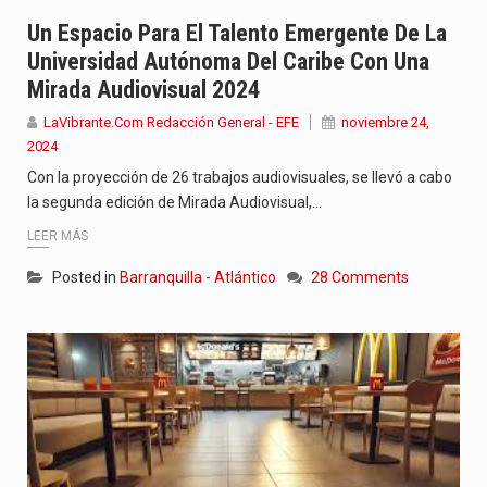
Con el inicio del gobierno de Abelardo de la Espriella,…
Un Espacio Para El Talento Emergente De La
Universidad Autónoma Del Caribe Con Una
Abelardo de la Espriella comenzó su Gobierno con uno de…
Mirada Audiovisual 2024
Las autoridades sanitarias de Francia y España mantienen bajo vigilancia…
LaVibrante.Com Redacción General - EFE
noviembre 24,
2024
Con la proyección de 26 trabajos audiovisuales, se llevó a cabo
la segunda edición de Mirada Audiovisual,…
LEER MÁS
Posted in
Barranquilla - Atlántico
28 Comments