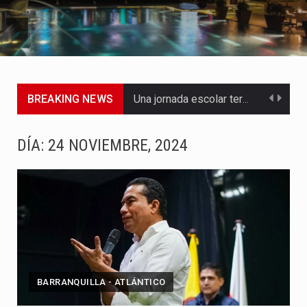
BREAKING NEWS
Una jornada escolar terminó en tragedia este viernes 7 de…
Luis Díaz cerró con buenas sensaciones su presentación en la…
DÍA:
24 NOVIEMBRE, 2024
El presidente Abelardo de la Espriella dejó claro que la…
Abelardo de la Espriella asumió este viernes 7 de agosto…
La llegada de Álvaro Uribe Vélez a la ceremonia de…
Con una salva de 21 cañonazos se cumplieron los honores…
BARRANQUILLA - ATLÁNTICO
El presidente electo Abelardo de la Espriella aseguró que durante…