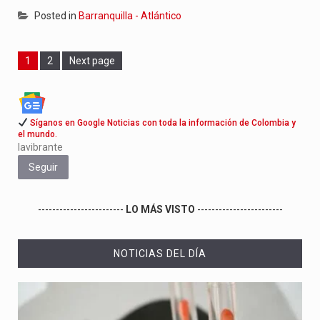
Posted in
Barranquilla - Atlántico
Page
Page
1
2
Next page
Síganos en Google Noticias con toda la información de Colombia y
el mundo.
lavibrante
Seguir
------------------------
LO MÁS VISTO
------------------------
NOTICIAS DEL DÍA