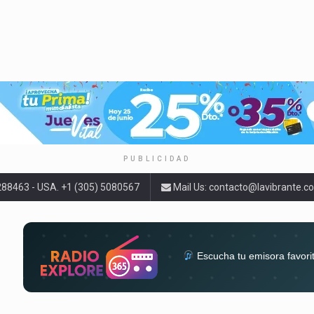
PUBLICIDAD
9288463 - USA. +1 (305) 5080567
Mail Us:
contacto@lavibrante.c
Escucha tu emisora favori
radios del mundo en un solo 
acompa