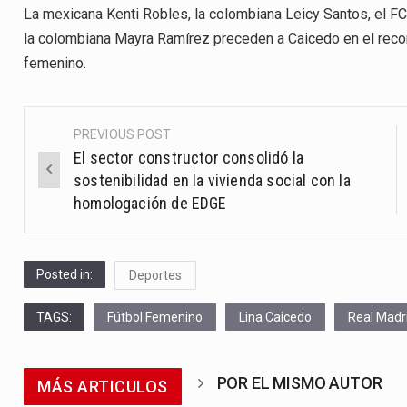
La mexicana Kenti Robles, la colombiana Leicy Santos, el FC
la colombiana Mayra Ramírez preceden a Caicedo en el recon
femenino.
PREVIOUS POST
Post
El sector constructor consolidó la
navigation
sostenibilidad en la vivienda social con la
homologación de EDGE
Posted in:
Deportes
TAGS:
Fútbol Femenino
Lina Caicedo
Real Madr
POR EL MISMO AUTOR
MÁS ARTICULOS