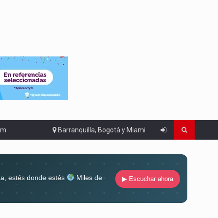
om
Barranquilla, Bogotá y Miami
ta, estés donde estés
Miles de
▶ Escuchar ahora
lugar
Conéctate al sonido que te
ña siempre