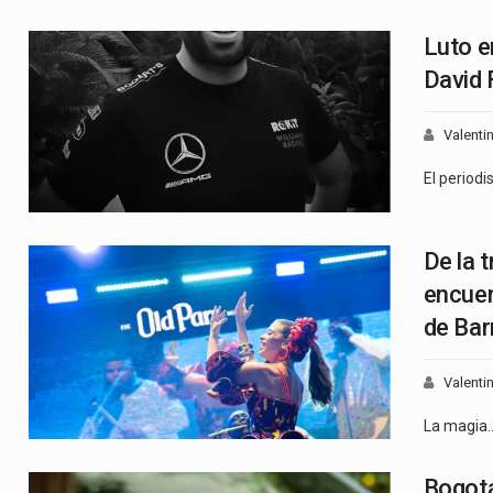
Luto e
David 
Valenti
El period
De la 
encuen
de Bar
Valenti
La magia
Bogotá