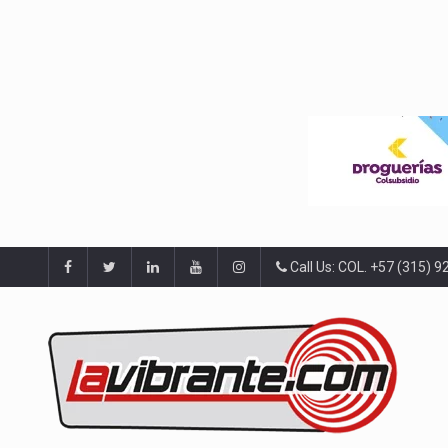
Call Us: COL. +57 (315) 