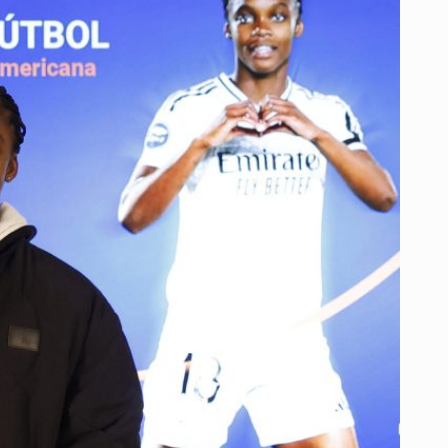
PREMIO
A
LA
MEJOR
JUGADORA
IBEROAMERICANA
2025