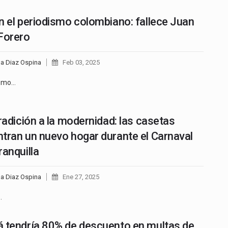
n el periodismo colombiano: fallece Juan
Forero
na Diaz Ospina
Feb 03, 2025
ismo…
tradición a la modernidad: las casetas
tran un nuevo hogar durante el Carnaval
ranquilla
na Diaz Ospina
Ene 27, 2025
…
 tendría 80% de descuento en multas de