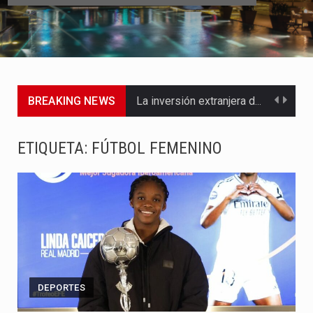
BREAKING NEWS
La inversión extranjera directa en Colombia comenzó a dar señales…
La empresa Monómeros fue una de las protagonistas durante la…
ETIQUETA:
FÚTBOL FEMENINO
Barranquilla ya está lista para convertirse, el próximo 16 de…
A pocas horas del cambio de gobierno, el equipo de…
La Alcaldía de Barranquilla puso en marcha un amplio plan…
Si eres un trader que prefiere lidiar con condiciones de…
DEPORTES
Saber cómo borrar el historial de operaciones en MT4 es…