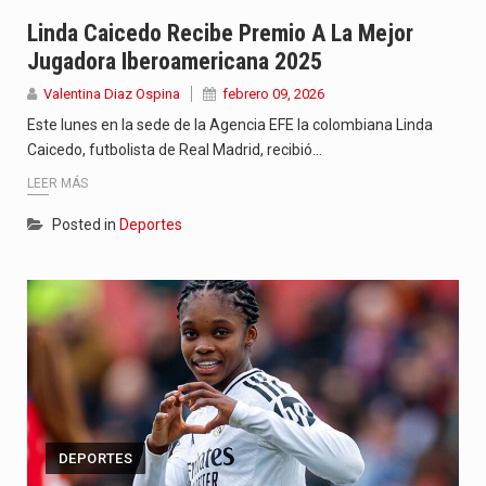
Jhon Arias continúa consolidándose como una de las grandes figuras…
Linda Caicedo Recibe Premio A La Mejor
Jugadora Iberoamericana 2025
La cantautora venezolana Joaquina vuelve a sorprender a sus seguidores…
Valentina Diaz Ospina
febrero 09, 2026
La investigación por la muerte de Kevin Arley Acosta Pico,…
Este lunes en la sede de la Agencia EFE la colombiana Linda
Caicedo, futbolista de Real Madrid, recibió…
LEER MÁS
Posted in
Deportes
DEPORTES