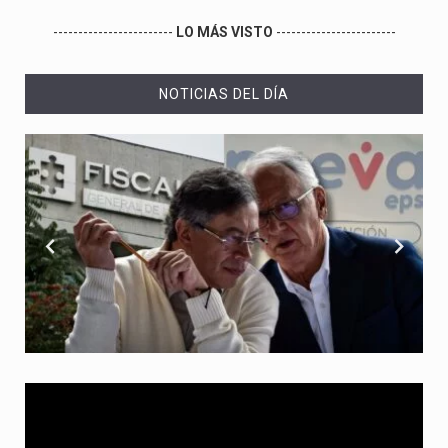
------------------------
LO MÁS VISTO
------------------------
NOTICIAS DEL DÍA