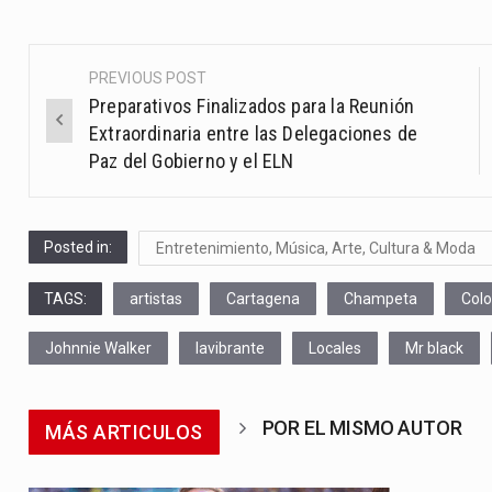
PREVIOUS POST
Post
Preparativos Finalizados para la Reunión
navigation
Extraordinaria entre las Delegaciones de
Paz del Gobierno y el ELN
Posted in:
Entretenimiento, Música, Arte, Cultura & Moda
TAGS:
artistas
Cartagena
Champeta
Col
Johnnie Walker
lavibrante
Locales
Mr black
POR EL MISMO AUTOR
MÁS ARTICULOS