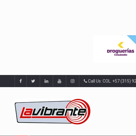
Call Us: COL. +57 (315) 