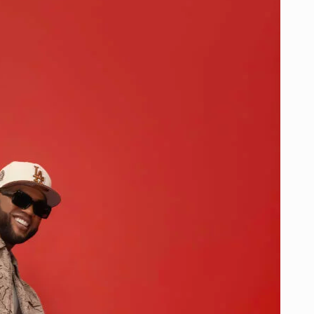
JOHNNIE
WALKER
BUSCA
EL
PRÓXIMO
ÍDOLO
CHAMPETERO
EN
LA
COSTA
CARIBE