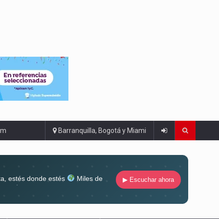
om
Barranquilla, Bogotá y Miami
ta, estés donde estés
Miles de
▶ Escuchar ahora
lugar
Conéctate al sonido que te
ña siempre