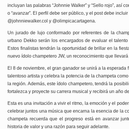
incluyan las palabras “Johnnie Walker” y “Sello rojo”, así co
o “avanzar”. El perfil debe ser público, y el post debe 
@johnniewalker.col y @olimpicacartagena.
Un jurado de lujo conformado por referentes de la cham
urbano Dekko serán los encargados de evaluar el talento y 
Estos finalistas tendrán la oportunidad de brillar en la fi
nuevo ídolo champetero JW, un reconocimiento que llevará
El 8 de noviembre, el gran ganador se unirá a la esperada f
talentoso artista y celebra la potencia de la champeta com
la región. Además, este ídolo champetero, tendrá la posibi
fortalezca y proyecte su carrera musical y recibirá un año de
Esta es una invitación a vivir el ritmo, la emoción y el pod
celebrar juntos una música que encarna la esencia de la cost
champeta recuerda que el progreso está en avanzar junt
historia de valor y una razón para seguir adelante.