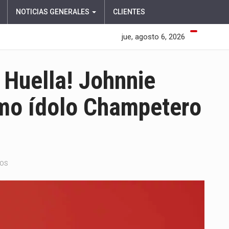
NOTICIAS GENERALES
CLIENTES
jue, agosto 6, 2026
 Huella! Johnnie
imo ídolo Champetero
EN
DOS
¡TÍRATE
UN
PASO
Y
DEJA
HUELLA!