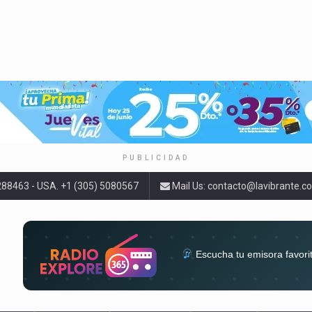
PUBLICIDAD
9288463 - USA. +1 (305) 5080567
Mail Us:
contacto@lavibrante.c
Escucha tu emisora favori
radios del mundo en un solo 
acompa