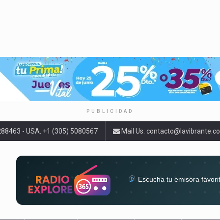
PUBLICIDAD
9288463 - USA. +1 (305) 5080567
Mail Us:
contacto@lavibrante.c
Escucha tu emisora favori
radios del mundo en un solo 
acompa