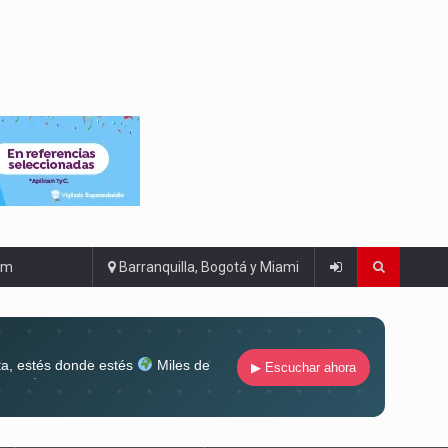
om
Barranquilla, Bogotá y Miami
ta, estés donde estés
Miles de
▶ Escuchar ahora
lugar
Conéctate al sonido que te
ña siempre