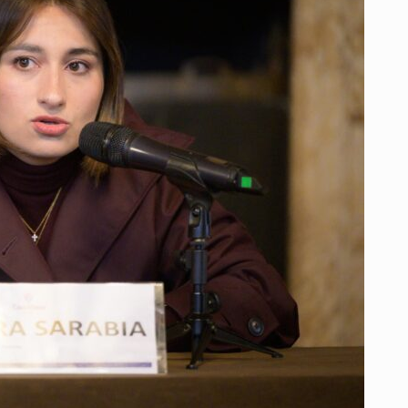
SER
EMBAJADORA
EN
ESTADOS
UNIDOS
Y
SE
APARTA
DEL
GOBIERNO
DE
GUSTAVO
PETRO