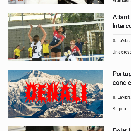
El ambien
Atlánt
Interc
LaVibra
Un exitos
Portug
concie
LaVibra
Bogotá…
Dejar l