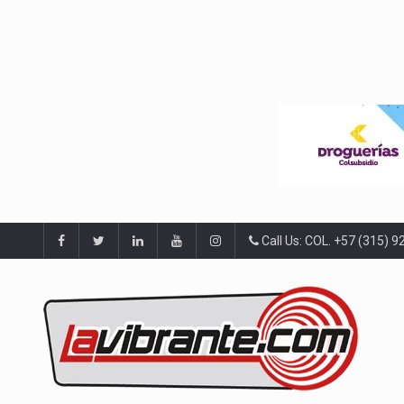
Call Us: COL. +57 (315) 