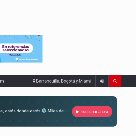
om
Barranquilla, Bogotá y Miami
ta, estés donde estés
Miles de
▶ Escuchar ahora
lugar
Conéctate al sonido que te
ña siempre