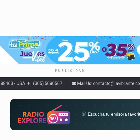
PUBLICIDAD
9288463 - USA. +1 (305) 5080567
Mail Us:
contacto@lavibrante.c
Escucha tu emisora favori
radios del mundo en un solo 
acompa