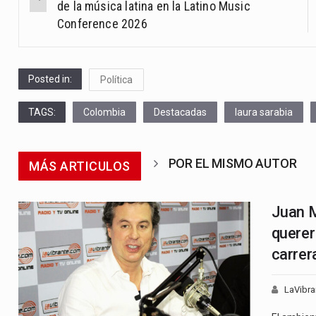
navigation
de la música latina en la Latino Music
Conference 2026
Posted in:
Política
TAGS:
Colombia
Destacadas
laura sarabia
POR EL MISMO AUTOR
MÁS ARTICULOS
Juan M
querer
carrer
LaVibra