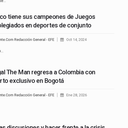
te…
ico tiene sus campeones de Juegos
olegiados en deportes de conjunto
nte.Com Redacción General - EFE
Oct 14, 2024
o…
al The Man regresa a Colombia con
rto exclusivo en Bogotá
nte.Com Redacción General - EFE
Ene 28, 2026
as discusiones y hacer frente a la crisis