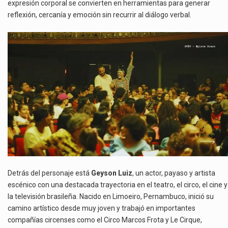
expresión corporal se convierten en herramientas para generar
reflexión, cercanía y emoción sin recurrir al diálogo verbal.
Detrás del personaje está
Geyson Luiz
, un actor, payaso y artista
escénico con una destacada trayectoria en el teatro, el circo, el cine y
la televisión brasileña. Nacido en Limoeiro, Pernambuco, inició su
camino artístico desde muy joven y trabajó en importantes
compañías circenses como el Circo Marcos Frota y Le Cirque,