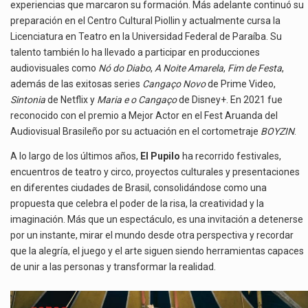
experiencias que marcaron su formación. Más adelante continuó su
preparación en el Centro Cultural Piollin y actualmente cursa la
Licenciatura en Teatro en la Universidad Federal de Paraíba. Su
talento también lo ha llevado a participar en producciones
audiovisuales como
Nó do Diabo
,
A Noite Amarela
,
Fim de Festa
,
además de las exitosas series
Cangaço Novo
de Prime Video,
Sintonia
de Netflix y
Maria e o Cangaço
de Disney+. En 2021 fue
reconocido con el premio a Mejor Actor en el Fest Aruanda del
Audiovisual Brasileño por su actuación en el cortometraje
BOYZIN
.
A lo largo de los últimos años,
El Pupilo
ha recorrido festivales,
encuentros de teatro y circo, proyectos culturales y presentaciones
en diferentes ciudades de Brasil, consolidándose como una
propuesta que celebra el poder de la risa, la creatividad y la
imaginación. Más que un espectáculo, es una invitación a detenerse
por un instante, mirar el mundo desde otra perspectiva y recordar
que la alegría, el juego y el arte siguen siendo herramientas capaces
de unir a las personas y transformar la realidad.