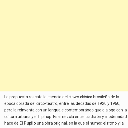
La propuesta rescata la esencia del clown clásico brasileño de la
época dorada del circo-teatro, entre las décadas de 1920 y 1960,
pero la reinventa con un lenguaje contemporáneo que dialoga con la
cultura urbana y el hip hop. Esa mezcla entre tradición y modernidad
hace de
El Pupilo
una obra original, en la que el humor, el ritmo y la