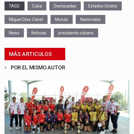
TAGS:
Cuba
Destacadas
Estados Unidos
Miguel Díaz-Canel
Mundo
Nacionales
News
Noticias
presidente cubano
MÁS ARTICULOS
POR EL MISMO AUTOR