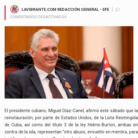
LAVIBRANTE.COM REDACCIÓN GENERAL - EFE
EN
COMENTARIOS DESACTIVADOS
DÍAZ-
CANEL
DICE
QUE
NUEVAS
SANCIONES
DE
ESTADOS
UNIDOS
CONTRA
CUBA
SON
“ABUSO
ENVUELTO
El presidente cubano, Miguel Díaz-Canel, afirmó este sábado que la
EN
reinstauración, por parte de Estados Unidos, de la Lista Restringida
MENTIRA”
de Cuba, así como del título 3 de la ley Helms-Burton, ambas en
contra de la isla, representan “otro abuso, envuelto en mentira, para