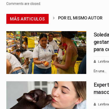
Comments are closed.
POR EL MISMO AUTOR
MÁS ARTICULOS
Soleda
gestan
para c
LaVibra
En una…
Expert
mascot
LaVibra