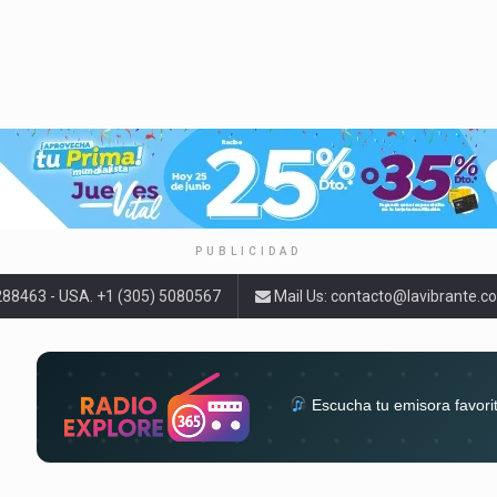
PUBLICIDAD
9288463 - USA. +1 (305) 5080567
Mail Us:
contacto@lavibrante.c
Escucha tu emisora favori
radios del mundo en un solo 
acompa