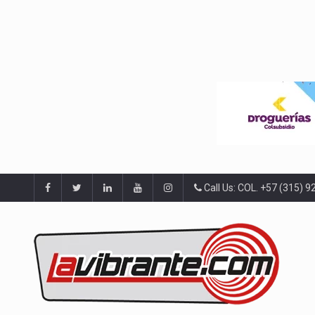
Call Us: COL. +57 (315) 