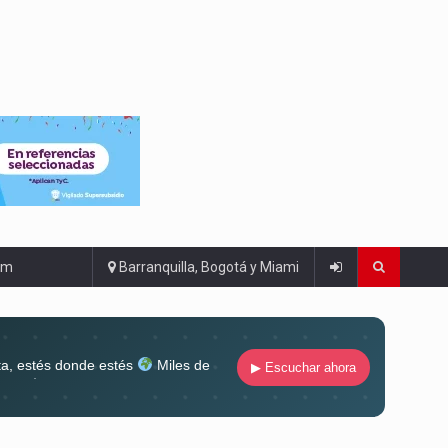
om
Barranquilla, Bogotá y Miami
ta, estés donde estés
Miles de
▶ Escuchar ahora
lugar
Conéctate al sonido que te
ña siempre