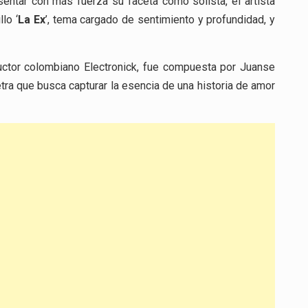
entar con más fuerza su faceta como solista, el artista
lo ‘
La Ex
’, tema cargado de sentimiento y profundidad, y
ductor colombiano Electronick, fue compuesta por Juanse
tra que busca capturar la esencia de una historia de amor