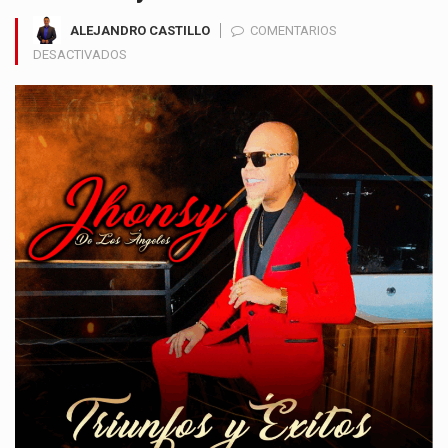
ALEJANDRO CASTILLO
COMENTARIOS
EN
DESACTIVADOS
JHONSY
DE
LOS
ÁNGELES
LLEVA
EL
TALENTO
COLOMBIANO
A
LOS
GRAMMY
Y
PRESENTA
SU
NUEVO
ÁLBUM
“TRIUNFOS
Y