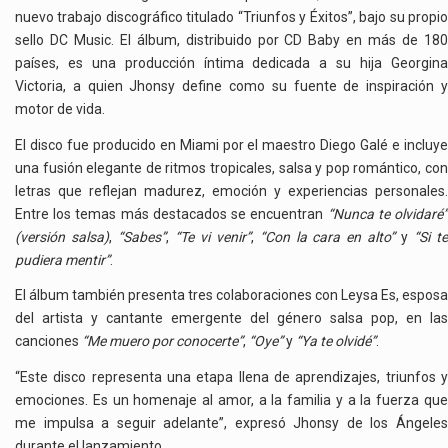
nuevo trabajo discográfico titulado “Triunfos y Éxitos”, bajo su propio
sello DC Music. El álbum, distribuido por CD Baby en más de 180
países, es una producción íntima dedicada a su hija Georgina
Victoria, a quien Jhonsy define como su fuente de inspiración y
motor de vida.
El disco fue producido en Miami por el maestro Diego Galé e incluye
una fusión elegante de ritmos tropicales, salsa y pop romántico, con
letras que reflejan madurez, emoción y experiencias personales.
Entre los temas más destacados se encuentran
“Nunca te olvidaré
(versión salsa)
,
“Sabes”
,
“Te vi venir”
,
“Con la cara en alto”
y
“Si t
pudiera mentir”
.
El álbum también presenta tres colaboraciones con Leysa Es, esposa
del artista y cantante emergente del género salsa pop, en las
canciones
“Me muero por conocerte”
,
“Oye”
y
“Ya te olvidé”
.
“Este disco representa una etapa llena de aprendizajes, triunfos y
emociones. Es un homenaje al amor, a la familia y a la fuerza que
me impulsa a seguir adelante”, expresó Jhonsy de los Ángeles
durante el lanzamiento.