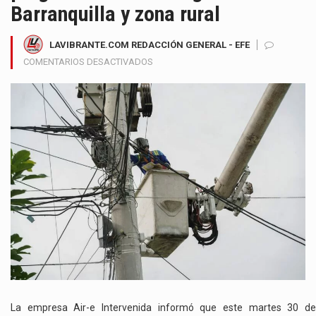
Barranquilla y zona rural
LAVIBRANTE.COM REDACCIÓN GENERAL - EFE
EN
COMENTARIOS DESACTIVADOS
HABRÁ
CORTES
DE
LUZ
POR
OBRAS
DE
MEJORAMIENTO
EN
EL
CIRCUITO
NUEVA
GRANADA
GENERARÁN
SUSPENSIONES
PROGRAMADAS
La empresa Air-e Intervenida informó que este martes 30 de
DE