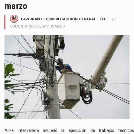
marzo
LAVIBRANTE.COM REDACCIÓN GENERAL - EFE
EN
COMENTARIOS DESACTIVADOS
HABRÁ
CORTES
DE
LUZ
POR
MANTENIMIENTO
ELÉCTRICO
EN
EL
BARRIO
ALTOS
DEL
PARQUE
Y
OTROS
SECTORES
Air-e Intervenida anunció la ejecución de trabajos técnicos
DEL