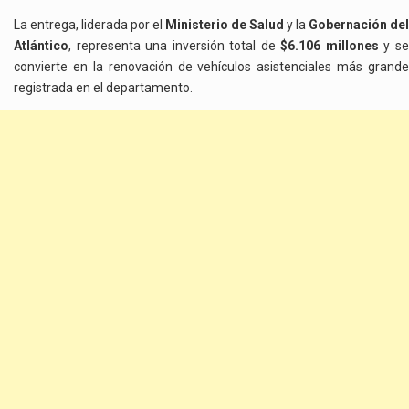
La entrega, liderada por el
Ministerio de Salud
y la
Gobernación del
Atlántico
, representa una inversión total de
$6.106 millones
y s
convierte en la renovación de vehículos asistenciales más grande
registrada en el departamento.