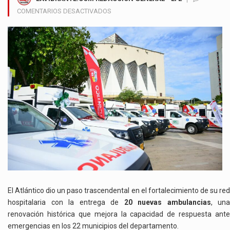
EN
COMENTARIOS DESACTIVADOS
ATLÁNTICO
RENUEVA
SU
FLOTA
DE
AMBULANCIAS
Y
MARCA
UN
HITO
HISTÓRICO
EN
LA
ATENCIÓN
EN
SALUD
El Atlántico dio un paso trascendental en el fortalecimiento de su red
hospitalaria con la entrega de
20 nuevas ambulancias
, una
renovación histórica que mejora la capacidad de respuesta ante
emergencias en los 22 municipios del departamento.