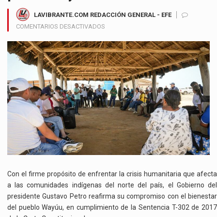
LAVIBRANTE.COM REDACCIÓN GENERAL - EFE
EN
COMENTARIOS DESACTIVADOS
GOBIERNO
DEL
CAMBIO
INTENSIFICA
PRESENCIA
EN
LA
ALTA
GUAJIRA
PARA
GARANTIZAR
CONDICIONES
DIGNAS
AL
Con el firme propósito de enfrentar la crisis humanitaria que afecta
PUEBLO
a las comunidades indígenas del norte del país, el Gobierno del
WAYÚU
presidente Gustavo Petro reafirma su compromiso con el bienestar
del pueblo Wayúu, en cumplimiento de la Sentencia T-302 de 2017