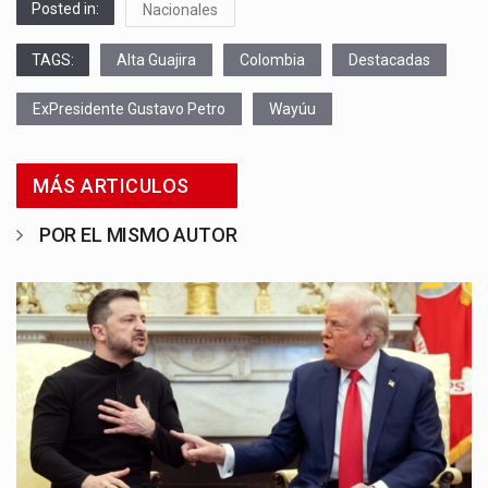
Posted in:
Nacionales
TAGS:
Alta Guajira
Colombia
Destacadas
ExPresidente Gustavo Petro
Wayúu
MÁS ARTICULOS
POR EL MISMO AUTOR