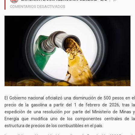
EN
COMENTARIOS DESACTIVADOS
GOBIERNO
CONFIRMA
REDUCCIÓN
DE
500
PESOS
EN
EL
PRECIO
DE
LA
GASOLINA
DESDE
EL
El Gobierno nacional oficializó una disminución de 500 pesos en el
1
precio de la gasolina a partir del 1 de febrero de 2026, tras la
DE
expedición de una resolución por parte del Ministerio de Minas y
FEBRERO
Energía que modifica uno de los componentes centrales de la
estructura de precios de los combustibles en el país.