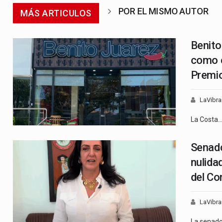
POR EL MISMO AUTOR
MÁS ARTICULOS
Benito
como e
Premio
LaVibra
La Costa
Senad
nulida
del Co
LaVibra
La senad