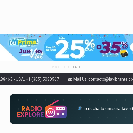
PUBLICIDAD
9288463 - USA. +1 (305) 5080567
Mail Us:
contacto@lavibrante.c
Escucha tu emisora favori
radios del mundo en un solo 
acompa