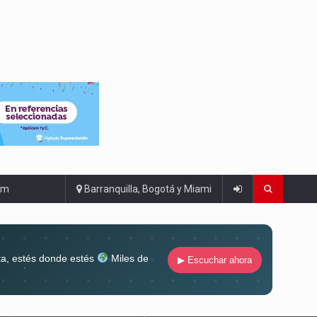
om
Barranquilla, Bogotá y Miami
ta, estés donde estés
Miles de
▶ Escuchar ahora
lugar
Conéctate al sonido que te
ña siempre