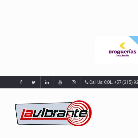
Call Us: COL. +57 (315) 