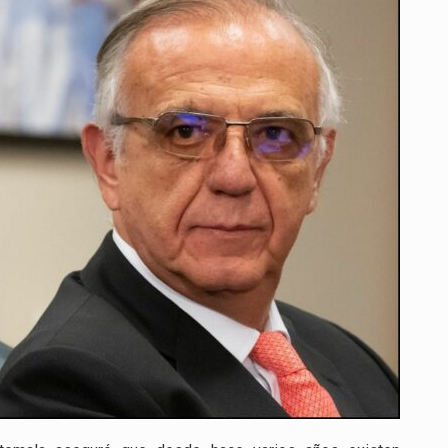
QUE
EXISTEN
PRUEBAS
DESDE
2017
QUE
VINCULAN
A
IVÁN
VELÁSQUEZ
Y
LUZ
ADRIANA
CAMARGO
CON
EL
CASO
ODEBRECHT