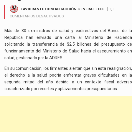
LAVIBRANTE.COM REDACCIÓN GENERAL - EFE
EN
COMENTARIOS DESACTIVADOS
EXMINISTROS
Y
Más de 30 exministros de salud y exdirectivos del Banco de la
EXDIRECTIVOS
República han enviado una carta al Ministerio de Hacienda
PIDEN
solicitando la transferencia de $2.5 billones del presupuesto de
REASIGNAR
funcionamiento del Ministerio de Salud hacia el aseguramiento en
$2.5
salud, gestionado por la ADRES.
BILLONES
DEL
En su comunicación, los firmantes alertan que sin esta reasignación,
MINISTERIO
el derecho a la salud podría enfrentar graves dificultades en la
DE
segunda mitad del año debido a un contexto fiscal adverso
SALUD
caracterizado por recortes y aplazamientos presupuestarios.
PARA
EL
ASEGURAMIENTO
EN
SALUD