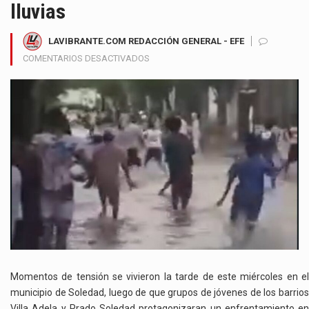
lluvias
LAVIBRANTE.COM REDACCIÓN GENERAL - EFE
EN
COMENTARIOS DESACTIVADOS
ENFRENTAMIENTO
ENTRE
JÓVENES
DE
VILLA
ADELA
Y
PRADO
SOLEDAD
GENERA
PREOCUPACIÓN
TRAS
FUERTES
LLUVIAS
Momentos de tensión se vivieron la tarde de este miércoles en el
municipio de Soledad, luego de que grupos de jóvenes de los barrios
Villa Adela y Prado Soledad protagonizaran un enfrentamiento en