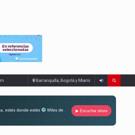
om
Barranquilla, Bogotá y Miami
ta, estés donde estés
Miles de
▶ Escuchar ahora
lugar
Conéctate al sonido que te
ña siempre