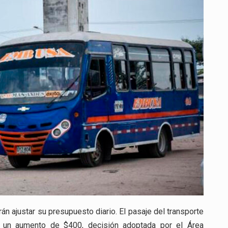
PÚBLICO
EN
BARRANQUILLA:
NUEVO
AJUSTE
IMPACTA
A
USUARIOS
METROPOLITANOS
án ajustar su presupuesto diario. El pasaje del transporte
á un aumento de $400, decisión adoptada por el Área