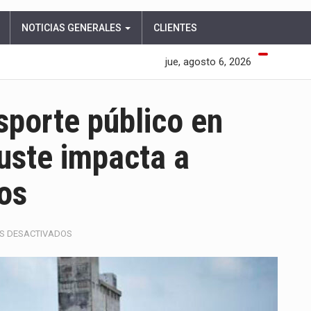
NOTICIAS GENERALES
CLIENTES
jue, agosto 6, 2026
sporte público en
juste impacta a
os
EN
S DESACTIVADOS
SUBE
EL
COSTO
DEL
TRANSPORTE