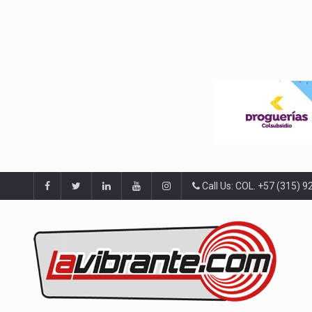
Call Us: COL. +57 (315) 