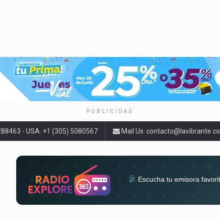
PUBLICIDAD
9288463 - USA. +1 (305) 5080567
Mail Us:
contacto@lavibrante.c
Escucha tu emisora favori
radios del mundo en un solo 
acompa