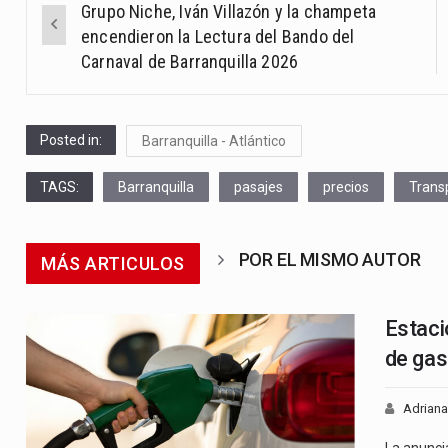
Grupo Niche, Iván Villazón y la champeta
navigation
encendieron la Lectura del Bando del
Carnaval de Barranquilla 2026
Posted in:
Barranquilla - Atlántico
TAGS:
Barranquilla
pasajes
precios
Trans
POR EL MISMO AUTOR
MÁS ARTICULOS
Estaci
de gas
Adriana
La anunc