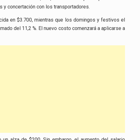
is y concertación con los transportadores.
ecida en $3.700, mientras que los domingos y festivos el
imado del 11,2 %. El nuevo costo comenzará a aplicarse a
do un alza de $200. Sin embargo, el aumento del salario