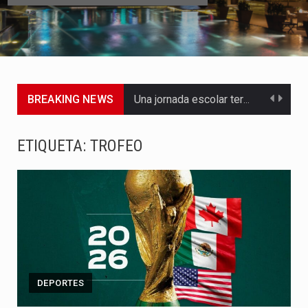
BREAKING NEWS
Una jornada escolar terminó en tragedia este viernes 7 de…
Luis Díaz cerró con buenas sensaciones su presentación en la…
ETIQUETA:
TROFEO
El presidente Abelardo de la Espriella dejó claro que la…
Abelardo de la Espriella asumió este viernes 7 de agosto…
La llegada de Álvaro Uribe Vélez a la ceremonia de…
Con una salva de 21 cañonazos se cumplieron los honores…
DEPORTES
El presidente electo Abelardo de la Espriella aseguró que durante…