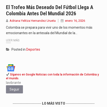
Con el inicio del gobierno de Abelardo de la Espriella,…
El Trofeo Más Deseado Del Fútbol Llega A
Colombia Antes Del Mundial 2026
Abelardo de la Espriella comenzó su Gobierno con uno de…
Adriana Yelitza Hernandez Urueta
enero 16, 2026
Las autoridades sanitarias de Francia y España mantienen bajo vigilancia…
Colombia se prepara para vivir uno de los momentos más
emocionantes en la antesala del Mundial de la…
LEER MÁS
Posted in
Deportes
Síganos en Google Noticias con toda la información de Colombia y
el mundo.
lavibrante
Seguir
------------------------
LO MÁS VISTO
------------------------