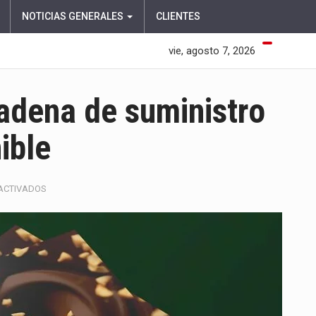
NOTICIAS GENERALES
CLIENTES
vie, agosto 7, 2026
cadena de suministro
ible
EN
ACTIVADOS
FERRERO
FORTALECE
SU
CADENA
DE
SUMINISTRO
CON
AGRICULTURA