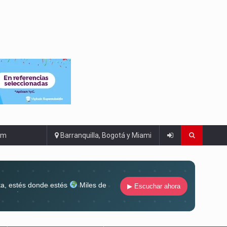
om
Barranquilla, Bogotá y Miami
ta, estés donde estés
Miles de
▶ Escuchar ahora
lugar
Conéctate al sonido que te
ña siempre