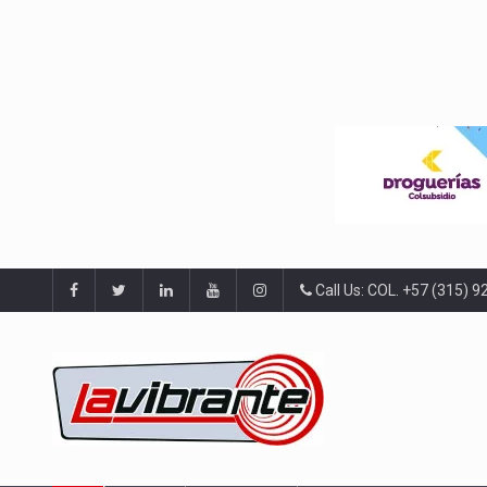
Call Us: COL. +57 (315) 