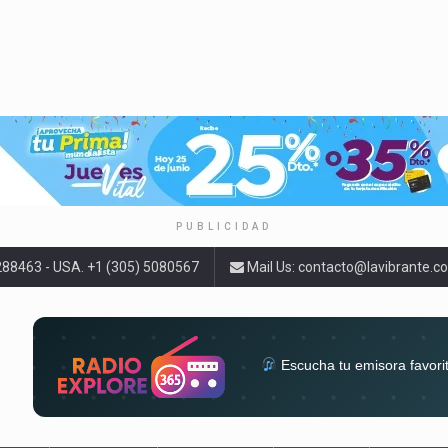
PUBLICIDAD
9288463 - USA. +1 (305) 5080567
Mail Us:
contacto@lavibrante.c
Escucha tu emisora favori
radios del mundo en un solo 
acompa