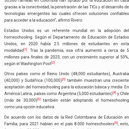
30,000 familias en Colombia han optado por la educación en casa
gracias a la conectividad, la penetración de las TICs y el desarrollo de
tecnologías emergentes las cuales ofrecen soluciones confiables
para acceder a la educación”, afirmó Rivero.
Estados Unidos es un referente mundial en la adopción del
homeschooling. Según el Departamento de Educación de Estados
Unidos, en 2020 había 2.5 millones de estudiantes en esta
[1]
modalidad
. Tras la pandemia, esa cifra aumentó a cerca de 5
millones para finales de 2023, con un crecimiento superior al 50%,
[2]
según el Washington Post
.
Otros países como el Reino Unido (48,000 estudiantes), Australia
[3]
(40,000) y Sudáfrica (100,000)
también muestran una crecient
aceptación del homeschooling para la educación básica y media. En
[4]
América Latina, países como Argentina (5,000 estudiantes)
y Chile
[5]
(más de 30,000)
también están adoptando el homeschoolin
como una opción educativa.
De acuerdo con los datos de la Red Colombiana de Educación en
[6]
Familia, para 2021 habían en el país 8.000 homeschoolers
, esto