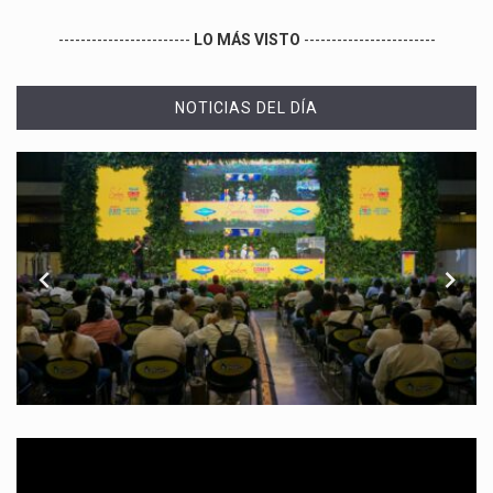
------------------------
LO MÁS VISTO
------------------------
NOTICIAS DEL DÍA