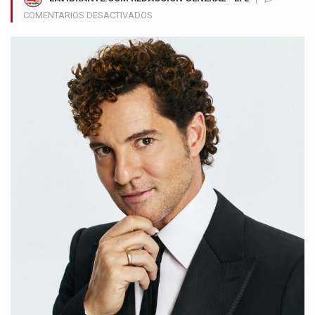
EN
COMENTARIOS DESACTIVADOS
DAVID
BISBAL
PRESENTA
ETERNOS
Y
ANUNCIA
UNA
GIRA
INTERNACIONAL
POR
LATINOAMÉRICA
Y
ESTADOS
UNIDOS