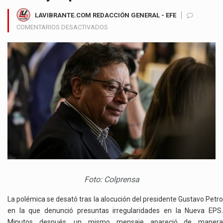
LAVIBRANTE.COM REDACCIÓN GENERAL - EFE
EN
COMENTARIOS DESACTIVADOS
CRÍTICAS
AL
PRESIDENTE
PETRO
POR
USO
DE
REDES
OFICIALES
DEL
SERVICIO
GEOLÓGICO
COLOMBIANO
EN
Foto: Colprensa
MENSAJES
POLÍTICOS
La polémica se desató tras la alocución del presidente Gustavo Petro
en la que denunció presuntas irregularidades en la Nueva EPS.
Minutos después, un mismo mensaje apareció de manera