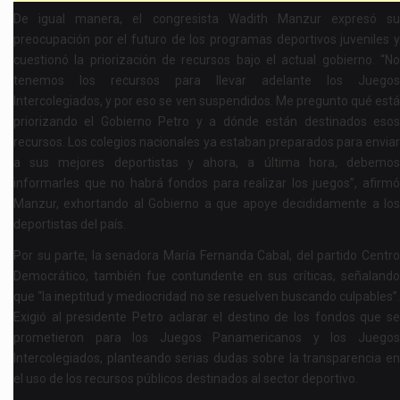
De igual manera, el congresista Wadith Manzur expresó su
preocupación por el futuro de los programas deportivos juveniles y
cuestionó la priorización de recursos bajo el actual gobierno. “No
tenemos los recursos para llevar adelante los Juegos
Intercolegiados, y por eso se ven suspendidos. Me pregunto qué está
priorizando el Gobierno Petro y a dónde están destinados esos
recursos. Los colegios nacionales ya estaban preparados para enviar
a sus mejores deportistas y ahora, a última hora, debemos
informarles que no habrá fondos para realizar los juegos”, afirmó
Manzur, exhortando al Gobierno a que apoye decididamente a los
deportistas del país.
Por su parte, la senadora María Fernanda Cabal, del partido Centro
Democrático, también fue contundente en sus críticas, señalando
que “la ineptitud y mediocridad no se resuelven buscando culpables”.
Exigió al presidente Petro aclarar el destino de los fondos que se
prometieron para los Juegos Panamericanos y los Juegos
Intercolegiados, planteando serias dudas sobre la transparencia en
el uso de los recursos públicos destinados al sector deportivo.