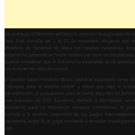
Sin embargo, el Ministerio del Deporte comunicó la suspensión de la
fase final, prevista del 2 al 30 de noviembre, alegando que el
Ministerio de Hacienda no liberó los recursos necesarios. Esta
situación ha generado un fuerte reclamo por parte de congresistas,
quienes consideran que el Gobierno ha incumplido su compromiso
con el desarrollo deportivo juvenil.
El senador Carlos Fernando Motoa calificó la suspensión como un
“retroceso para el deporte juvenil” y criticó que, bajo la actual
administración, el presupuesto para el sector deportivo ha sufrido
una reducción del 60%. Asimismo, destacó la disminución en la
premiación para los deportistas olímpicos colombianos, lo cual,
sumado a la reciente suspensión de los Juegos Intercolegiados,
representa, según él, un golpe constante a un sector crucial para el
país.