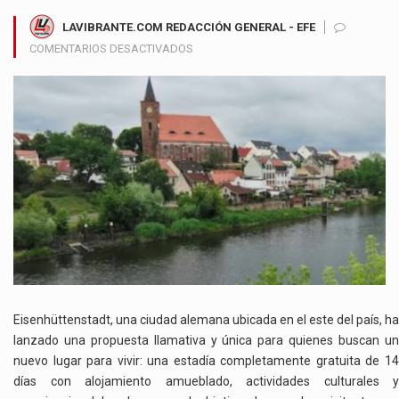
LAVIBRANTE.COM REDACCIÓN GENERAL - EFE
EN
COMENTARIOS DESACTIVADOS
EISENHÜTTENSTADT
OFRECE
ALOJAMIENTO
GRATUITO
POR
14
DÍAS
PARA
ATRAER
NUEVOS
RESIDENTES
A
SU
HISTÓRICA
Eisenhüttenstadt, una ciudad alemana ubicada en el este del país, ha
CIUDAD
lanzado una propuesta llamativa y única para quienes buscan un
ALEMANA
nuevo lugar para vivir: una estadía completamente gratuita de 14
días con alojamiento amueblado, actividades culturales y