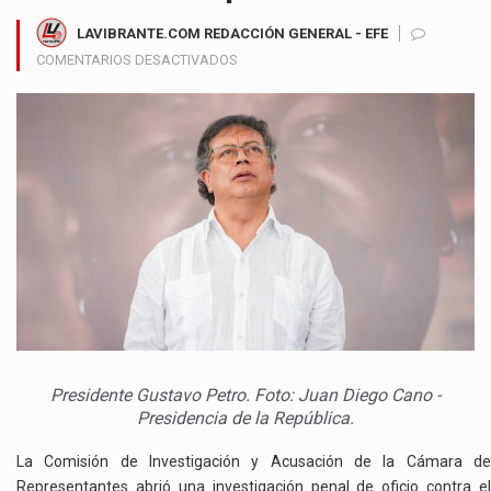
LAVIBRANTE.COM REDACCIÓN GENERAL - EFE
EN
COMENTARIOS DESACTIVADOS
COMISIÓN
DE
ACUSACIÓN
ABRE
INVESTIGACIÓN
PENAL
CONTRA
GUSTAVO
PETRO
POR
PRESUNTA
INTERVENCIÓN
EN
POLÍTICA
Presidente Gustavo Petro. Foto: Juan Diego Cano -
Presidencia de la República.
La Comisión de Investigación y Acusación de la Cámara de
Representantes abrió una investigación penal de oficio contra el