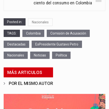
ciento del consumo en Colombia
Posted in:
Nacionales
TAGS:
Colombia
Comisión de Acusación
Destacadas
ExPresidente Gustavo Petro
Nacionales
Noticias
Política
MÁS ARTICULOS
POR EL MISMO AUTOR