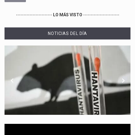
------------------------
LO MÁS VISTO
------------------------
NOTICIAS DEL DÍA