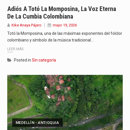
Con el inicio del gobierno de Abelardo de la Espriella,…
Adiós A Totó La Momposina, La Voz Eterna
De La Cumbia Colombiana
Abelardo de la Espriella comenzó su Gobierno con uno de…
Kike Anaya Pájaro
mayo 19, 2026
Las autoridades sanitarias de Francia y España mantienen bajo vigilancia…
Totó la Momposina, una de las máximas exponentes del folclor
colombiano y símbolo de la música tradicional…
LEER MÁS
Posted in
Sin categoría
MEDELLÍN - ANTIOQUIA