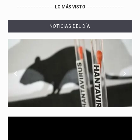
------------------------
LO MÁS VISTO
------------------------
NOTICIAS DEL DÍA