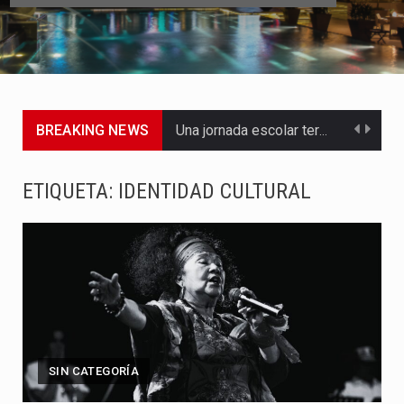
BREAKING NEWS
Una jornada escolar terminó en tragedia este viernes 7 de…
Luis Díaz cerró con buenas sensaciones su presentación en la…
ETIQUETA:
IDENTIDAD CULTURAL
El presidente Abelardo de la Espriella dejó claro que la…
Abelardo de la Espriella asumió este viernes 7 de agosto…
La llegada de Álvaro Uribe Vélez a la ceremonia de…
Con una salva de 21 cañonazos se cumplieron los honores…
SIN CATEGORÍA
El presidente electo Abelardo de la Espriella aseguró que durante…