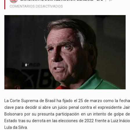
EN
COMENTARIOS DESACTIVADOS
BRASIL
EN
VILO:
CORTE
SUPREMA
DECIDIRÁ
SI
JUZGA
A
BOLSONARO
POR
INTENTO
DE
GOLPE
DE
La Corte Suprema de Brasil ha fijado el 25 de marzo como la fecha
ESTADO
clave para decidir si abre un juicio penal contra el expresidente Jair
Bolsonaro por su presunta participación en un intento de golpe de
Estado tras su derrota en las elecciones de 2022 frente a Luiz Inácio
Lula da Silva.