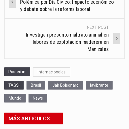
Polémica por Día Cívico: Impacto económico
navigation
y debate sobre la reforma laboral
NEXT POST
Investigan presunto maltrato animal en
labores de explotación maderera en
Manizales
Posted in:
Internacionales
TAGS:
Brasil
Jair Bolsonaro
lavibrante
Mundo
News
MÁS ARTICULOS