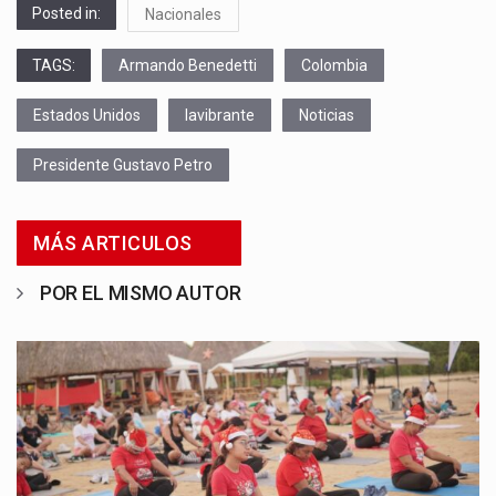
Posted in:
Nacionales
TAGS:
Armando Benedetti
Colombia
Estados Unidos
lavibrante
Noticias
Presidente Gustavo Petro
MÁS ARTICULOS
POR EL MISMO AUTOR