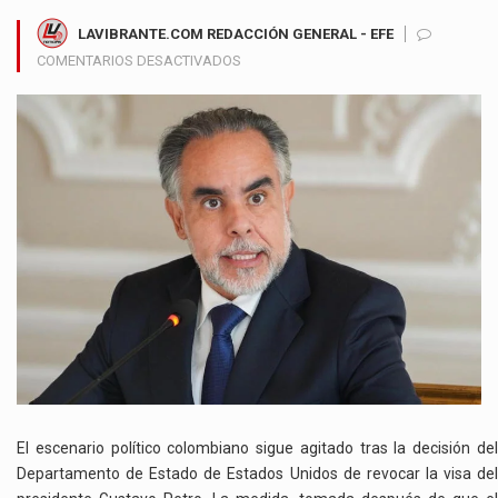
LAVIBRANTE.COM REDACCIÓN GENERAL - EFE
EN
COMENTARIOS DESACTIVADOS
BENEDETTI
PLANTEA
QUE
TODO
EL
GABINETE
RENUNCIE
A
LA
VISA
DE
ESTADOS
UNIDOS
EN
RESPALDO
A
El escenario político colombiano sigue agitado tras la decisión del
GUSTAVO
Departamento de Estado de Estados Unidos de revocar la visa del
PETRO