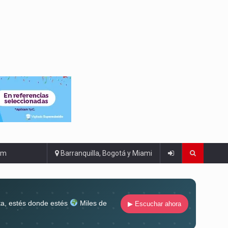
om
Barranquilla, Bogotá y Miami
ta, estés donde estés
Miles de
▶ Escuchar ahora
lugar
Conéctate al sonido que te
ña siempre