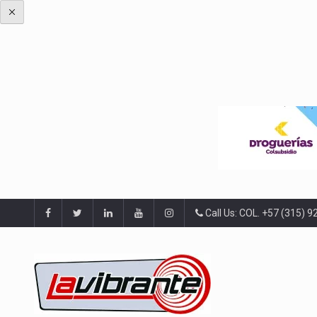
Call Us: COL. +57 (315) 