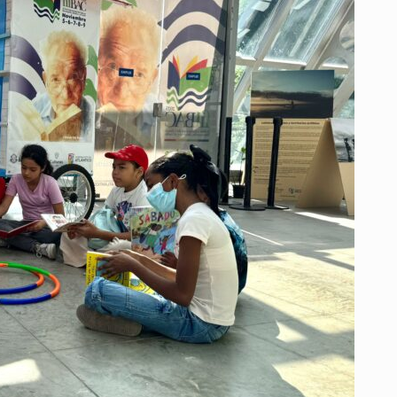
EL
LANZAMIENTO
DE
LA
BICITECA
MÓVIL