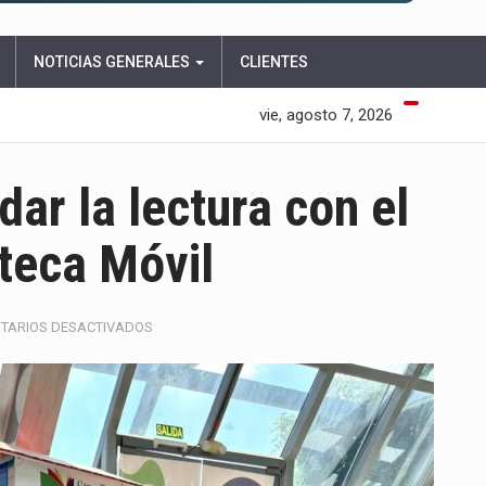
NOTICIAS GENERALES
CLIENTES
vie, agosto 7, 2026
dar la lectura con el
iteca Móvil
EN
TARIOS DESACTIVADOS
BARRANQUILLA
PONE
A
RODAR
LA
LECTURA
CON