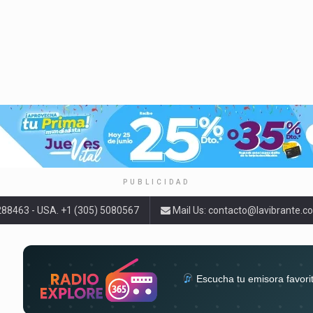
PUBLICIDAD
9288463 - USA. +1 (305) 5080567
Mail Us:
contacto@lavibrante.c
Escucha tu emisora favori
radios del mundo en un solo 
acompa