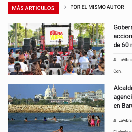
POR EL MISMO AUTOR
MÁS ARTICULOS
Gobern
accion
de 60 
LaVibra
Con…
Alcald
agenci
en Bar
LaVibra
El alcalde