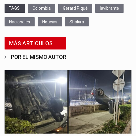
TAGS:
Colombia
Gerard Piqué
lavibrante
Nacionales
Noticias
Shakira
MÁS ARTICULOS
POR EL MISMO AUTOR