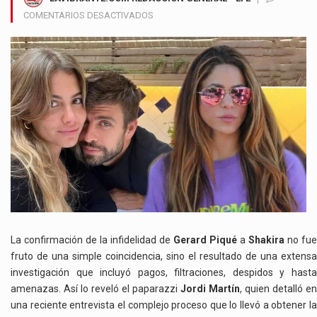
EN
COMENTARIOS DESACTIVADOS
EL
ALTO
PRECIO
DE
UNA
TRAICIÓN:
LA
HISTORIA
DETRÁS
DE
LA
FOTO
QUE
CONFIRMÓ
LA
La confirmación de la infidelidad de
Gerard Piqué
a
Shakira
no fue
INFIDELIDAD
fruto de una simple coincidencia, sino el resultado de una extensa
DE
investigación que incluyó pagos, filtraciones, despidos y hasta
PIQUÉ
amenazas. Así lo reveló el paparazzi
Jordi Martín
, quien detalló en
una reciente entrevista el complejo proceso que lo llevó a obtener la