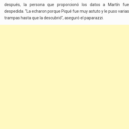
después, la persona que proporcionó los datos a Martín fue
despedida. “La echaron porque Piqué fue muy astuto y le puso varias
trampas hasta que la descubrió”, aseguró el paparazzi.