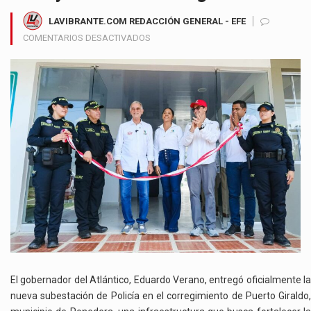
LAVIBRANTE.COM REDACCIÓN GENERAL - EFE
EN
COMENTARIOS DESACTIVADOS
GOBERNADOR
VERANO
ENTREGA
SUBESTACIÓN
DE
POLICÍA
EN
PUERTO
GIRALDO
PARA
REFORZAR
LA
SEGURIDAD
RURAL
Y
COMBATIR
El gobernador del Atlántico, Eduardo Verano, entregó oficialmente la
EL
nueva subestación de Policía en el corregimiento de Puerto Giraldo,
ABIGEATO