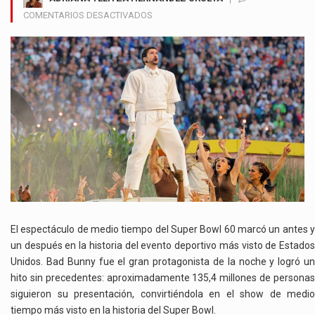
EN
COMENTARIOS DESACTIVADOS
BAD
BUNNY
ROMPE
TODOS
LOS
RÉCORDS
CON
UN
HISTÓRICO
SHOW
DE
MEDIO
TIEMPO
EN
El espectáculo de medio tiempo del Super Bowl 60 marcó un antes y
EL
un después en la historia del evento deportivo más visto de Estados
SUPER
Unidos. Bad Bunny fue el gran protagonista de la noche y logró un
BOWL
hito sin precedentes: aproximadamente 135,4 millones de personas
siguieron su presentación, convirtiéndola en el show de medio
tiempo más visto en la historia del Super Bowl.